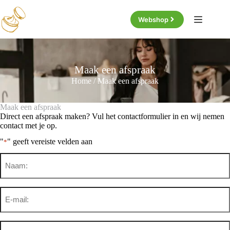
Ga
naar
Webshop
de
inhoud
Maak een afspraak
Home
/
Maak een afspraak
Maak een afspraak
Direct een afspraak maken? Vul het contactformulier in en wij nemen
contact met je op.
"
" geeft vereiste velden aan
*
Naam
*
Email
*
Telefoonnummer