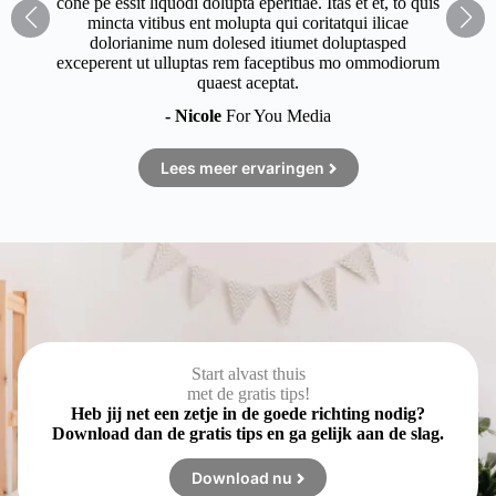
cone pe essit liquodi dolupta eperitiae. Itas et et, to quis
mincta vitibus ent molupta qui coritatqui ilicae
dolorianime num dolesed itiumet doluptasped
exceperent ut ulluptas rem faceptibus mo ommodiorum
quaest aceptat.
- Nicole
For You Media
Lees meer ervaringen
Start alvast thuis
met de gratis tips!
Heb jij net een zetje in de goede richting nodig?
Download dan de gratis tips en ga gelijk aan de slag.
Download nu