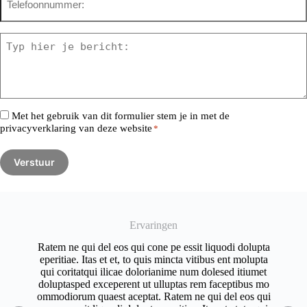
*
Bericht
*
Consent
Met het gebruik van dit formulier stem je in met de
privacyverklaring van deze website
*
*
Ervaringen
Ratem ne qui del eos qui cone pe essit liquodi dolupta
Ra
at
eperitiae. Itas et et, to quis mincta vitibus ent molupta
ep
qui coritatqui ilicae dolorianime num dolesed itiumet
q
e
doluptasped exceperent ut ulluptas rem faceptibus mo
do
ommodiorum quaest aceptat. Ratem ne qui del eos qui